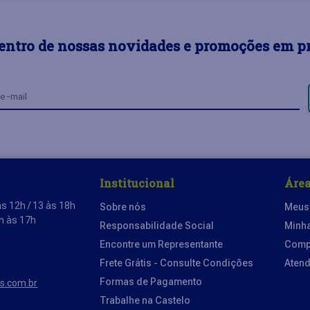
dentro de nossas novidades e promoções em p
Institucional
Área
s 12h / 13 às 18h
Sobre nós
Meus
3h às 17h
Responsabilidade Social
Minh
Encontre um Representante
Comp
Frete Grátis - Consulte Condições
Aten
Formas de Pagamento
os.com.br
Trabalhe na Castelo