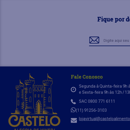
Fique por 
Fale Conosco
Segunda à Quinta-feira 9h à
e Sexta-feira 9h às 12h / 1
SAC 0800 771 6111
(11) 91256-3103
lojavirtual@casteloaliment