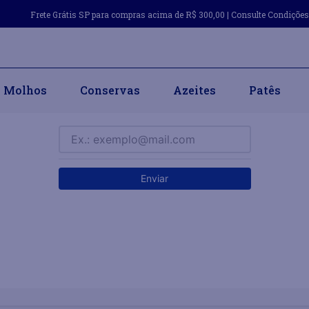
Frete Grátis SP para compras acima de R$ 300,00 | Consulte Condiçõe
Molhos
Conservas
Azeites
Patês
RECEBER CÓDIGO DE ACESSO POR EMAIL
Enviar