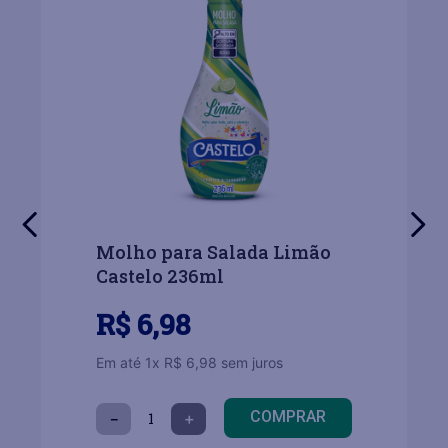
Molho para Salada Limão
Castelo 236ml
R$
6
,
98
Em até
1
x
R$
6
,
98
sem juros
COMPRAR
－
＋