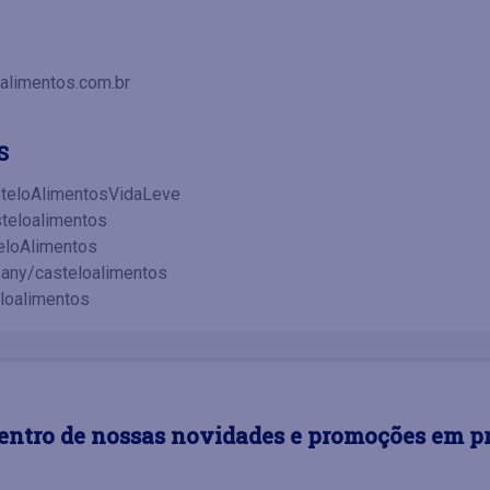
oalimentos.com.br
S
teloAlimentosVidaLeve
teloalimentos
eloAlimentos
any/casteloalimentos
loalimentos
dentro de nossas novidades e promoções em p