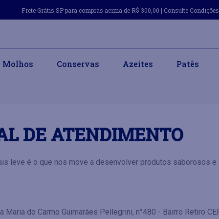
Frete Grátis SP para compras acima de R$ 300,00 | Consulte Condiçõe
Molhos
Conservas
Azeites
Patês
AL DE ATENDIMENTO
ais leve é o que nos move a desenvolver produtos saborosos e 
 Maria do Carmo Guimarães Pellegrini, n°480 - Bairro Retiro CE