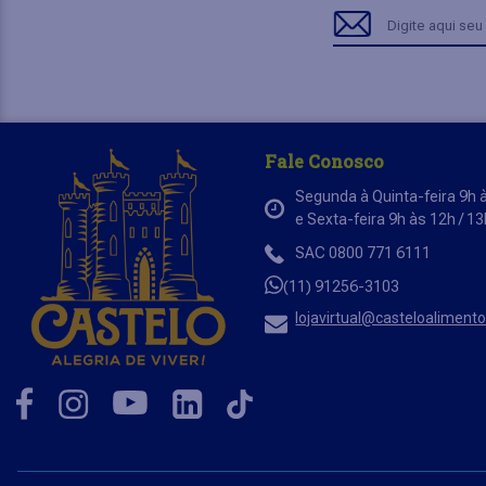
Fale Conosco
Segunda à Quinta-feira 9h à
e Sexta-feira 9h às 12h / 1
SAC 0800 771 6111
(11) 91256-3103
lojavirtual@casteloaliment