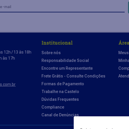
Institucional
Área
s 12h / 13 às 18h
Sobre nós
Meus
3h às 17h
Responsabilidade Social
Minh
Encontre um Representante
Comp
Frete Grátis - Consulte Condições
Aten
Formas de Pagamento
os.com.br
Trabalhe na Castelo
Dúvidas Frequentes
Compliance
Canal de Denúncias