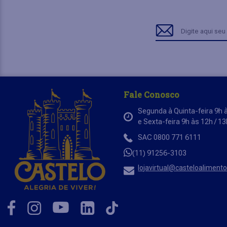
Fale Conosco
Segunda à Quinta-feira 9h à
e Sexta-feira 9h às 12h / 1
SAC 0800 771 6111
(11) 91256-3103
lojavirtual@casteloaliment