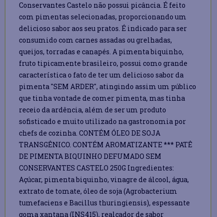
Conservantes Castelo não possui picância. É feito
com pimentas selecionadas, proporcionando um
delicioso sabor aos seu pratos. É indicado para ser
consumido com carnes assadas ou grelhadas,
queijos, torradas e canapés. A pimenta biquinho,
fruto tipicamente brasileiro, possui como grande
característica o fato de ter um delicioso sabor da
pimenta "SEM ARDER", atingindo assim um público
que tinha vontade de comer pimenta, mas tinha
receio da ardência, além de ser um produto
sofisticado e muito utilizado na gastronomia por
chefs de cozinha. CONTÉM ÓLEO DE SOJA
TRANSGÊNICO. CONTÉM AROMATIZANTE *** PATÊ
DE PIMENTA BIQUINHO DEFUMADO SEM
CONSERVANTES CASTELO 250G Ingredientes:
Açúcar, pimenta biquinho, vinagre de álcool, água,
extrato de tomate, óleo de soja (Agrobacterium
tumefaciens e Bacillus thuringiensis), espessante
goma xantana (INS415), realçador de sabor