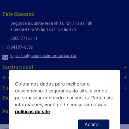
Fale Conosco
Segunda à Quinta-feira 9h às 12h / 13 às 18h
e Sexta-feira 9h às 12h / 13h às 17h
0800 771 6111
(11) 94187-6309
lojavirtual@casteloalimentos.com.br
Institucional
+
Área do cliente
+
Coletamos dados para melhorar o
Funcionamento Loja de Fábrica
+
desempenho e segurança do site, além de
Formas de Pagamento
personalizar conteúdo e anúncios. Para mais
informações, você pode consultar nossas
Parceiro
Segurança
políticas do site
.
Copyright © 2023 Castelo Alimentos. CNPJ 07.814.284/0001-07 - Castelo