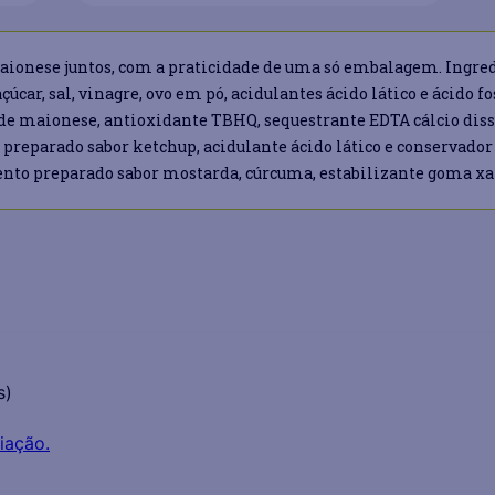
aionese juntos, com a praticidade de uma só embalagem. Ingredi
car, sal, vinagre, ovo em pó, acidulantes ácido lático e ácido f
 de maionese, antioxidante TBHQ, sequestrante EDTA cálcio dissó
preparado sabor ketchup, acidulante ácido lático e conservador s
to preparado sabor mostarda, cúrcuma, estabilizante goma xant
s)
iação.