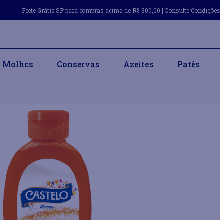
Frete Grátis SP para compras acima de R$ 300,00 | Consulte Condiçõe
Molhos
Conservas
Azeites
Patês
stelo 380g