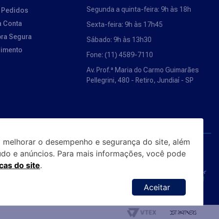
Segunda a quinta-feira: 9h às 18h
 Pedidos
a Conta
Sexta-feira: 9h às 17h45
ra Segura
Sábado: 9h às 13h30
dimento
Fone: (11) 4589-7110
Av. Prof.ª Maria do Carmo Guimarães
Pellegrini, 480 - Retiro, Jundiaí - SP
 melhorar o desempenho e segurança do site, além
Segurança
údo e anúncios. Para mais informações, você pode
icas do site
.