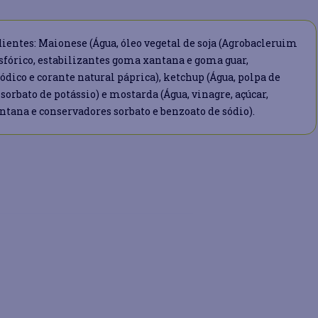
entes: Maionese (Água, óleo vegetal de soja (Agrobacleruim
osfórico, estabilizantes goma xantana e goma guar,
dico e corante natural páprica), ketchup (Água, polpa de
orbato de potássio) e mostarda (Água, vinagre, açúcar,
ana e conservadores sorbato e benzoato de sódio).