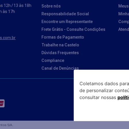
s 12h / 13 às 18h
Sobre nós
Meus
3h às 17h
Responsabilidade Social
Minh
Encontre um Representante
Comp
Frete Grátis - Consulte Condições
Aten
Formas de Pagamento
os.com.br
Trabalhe na Castelo
Dúvidas Frequentes
Compliance
Canal de Denúncias
Coletamos dados para
Parceiro
de personalizar conte
consultar nossas
polít
tos S/A.