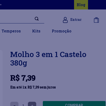
Blog
s*
Entrar
Temperos
Kits
Promoção
Molho 3 em 1 Castelo
380g
R$
7
,
39
Em até
1
x
R$
7
,
39
sem juros
COMPRAR
－
＋