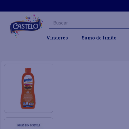
Buscar
Vinagres
Sumo de limão
Molhos
Molhos para Lanches
Molho 3 em 1 Ca