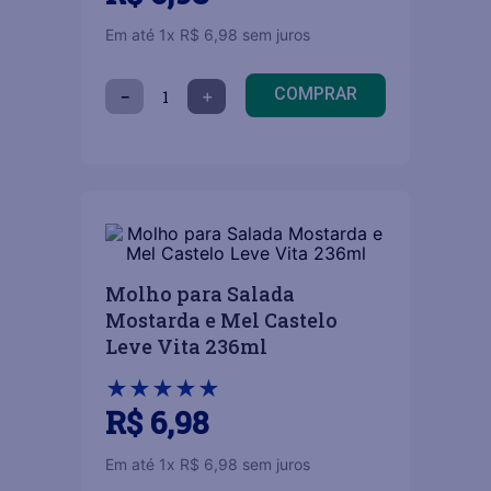
Em até
1
x
R$
6
,
98
sem juros
COMPRAR
－
＋
Molho para Salada
Mostarda e Mel Castelo
Leve Vita 236ml
★
★
★
★
★
R$
6
,
98
Em até
1
x
R$
6
,
98
sem juros