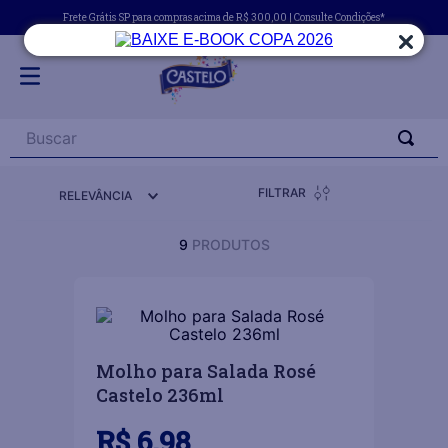
Frete Grátis SP para compras acima de R$ 300,00 | Consulte Condições*
Buscar
FILTRAR
RELEVÂNCIA
9
PRODUTOS
Molho para Salada Rosé
Castelo 236ml
R$
6
,
98