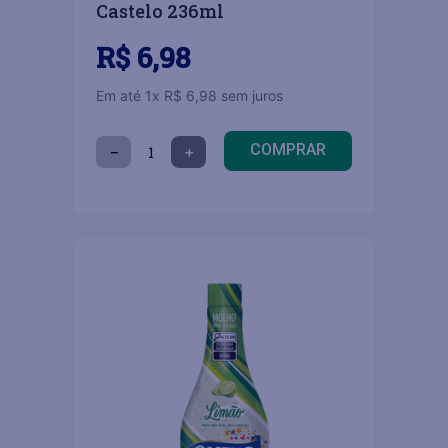
Castelo 236ml
R$
6
,
98
Em até
1
x
R$
6
,
98
sem juros
COMPRAR
－
＋