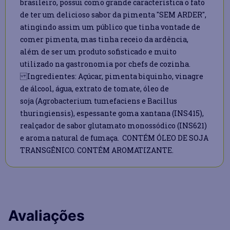
brasileiro, possui como grande característica o fato
de ter um delicioso sabor da pimenta "SEM ARDER",
atingindo assim um público que tinha vontade de
comer pimenta, mas tinha receio da ardência,
além de ser um produto sofisticado e muito
utilizado na gastronomia por chefs de cozinha.
Ingredientes: Açúcar, pimenta biquinho, vinagre
de álcool, água, extrato de tomate, óleo de
soja (Agrobacterium tumefaciens e Bacillus
thuringiensis), espessante goma xantana (INS415),
realçador de sabor glutamato monossódico (INS621)
e aroma natural de fumaça. CONTÉM ÓLEO DE SOJA
TRANSGÊNICO. CONTÉM AROMATIZANTE.
Avaliações