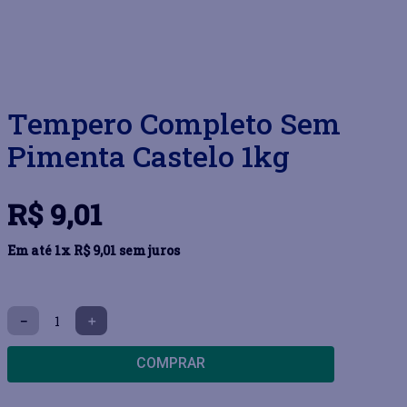
Tempero Completo Sem
Pimenta Castelo 1kg
R$
9
,
01
Em até
1
x
R$
9
,
01
sem juros
－
＋
COMPRAR