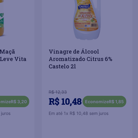
 Maçã
Vinagre de Álcool
 Leve Vita
Aromatizado Citrus 6%
Castelo 2l
R$
12
,
33
R$
10
,
48
omize
R$
3
,
20
Economize
R$
1
,
85
juros
Em até
1
x
R$
10
,
48
sem juros
COMPRAR
COMPRAR
－
＋