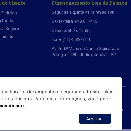
 do cliente
Funcionamento Loja de Fábrica
Segunda a quinta-feira: 9h às 18h
 Pedidos
a Conta
Sexta-feira: 9h às 17h45
ra Segura
Sábado: 9h às 13h30
dimento
Fone: (11) 4589-7110
Av. Prof.ª Maria do Carmo Guimarães
Pellegrini, 480 - Retiro, Jundiaí - SP
 melhorar o desempenho e segurança do site, além
Segurança
údo e anúncios. Para mais informações, você pode
icas do site
.