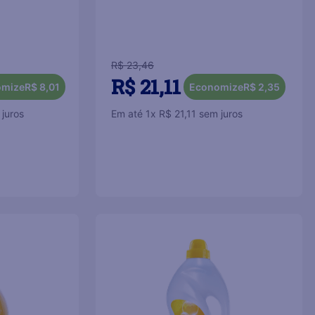
R$
23
,
46
R$
21
,
11
omize
R$
8
,
01
Economize
R$
2
,
35
juros
Em até
1
x
R$
21
,
11
sem juros
COMPRAR
COMPRAR
－
＋