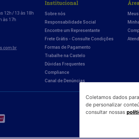
Institucional
Área
s 12h / 13 às 18h
Sobre nós
Meus
3h às 17h
Responsabilidade Social
Minh
Encontre um Representante
Comp
Frete Grátis - Consulte Condições
Aten
Formas de Pagamento
os.com.br
Trabalhe na Castelo
Dúvidas Frequentes
Compliance
Canal de Denúncias
Coletamos dados para
Parceiro
de personalizar conte
consultar nossas
polít