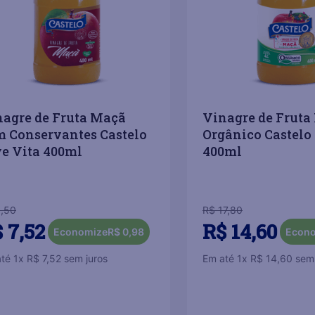
agre de Fruta Maçã
Vinagre de Fruta
 Conservantes Castelo
Orgânico Castelo
e Vita 400ml
400ml
8
,
50
R$
17
,
80
$
7
,
52
R$
14
,
60
Economize
R$
0
,
98
Econ
até
1
x
R$
7
,
52
sem juros
Em até
1
x
R$
14
,
60
sem 
COMPRAR
＋
－
＋