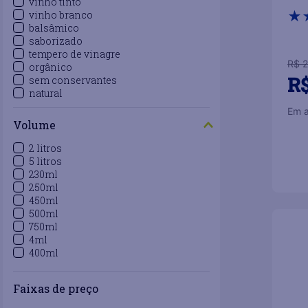
vinho tinto
★
vinho branco
balsâmico
saborizado
tempero de vinagre
R$
2
orgânico
R
sem conservantes
natural
Em 
Volume
2 litros
－
5 litros
230ml
250ml
450ml
500ml
750ml
4ml
400ml
Faixas de preço