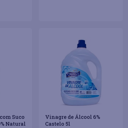
COMPRAR
COMPRAR
－
＋
 com Suco
Vinagre de Álcool 6%
0% Natural
Castelo 5l