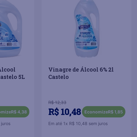
Álcool
Vinagre de Álcool 6% 2l
astelo 5L
Castelo
R$
12
,
33
R$
10
,
48
omize
R$
4
,
38
Economize
R$
1
,
85
juros
Em até
1
x
R$
10
,
48
sem juros