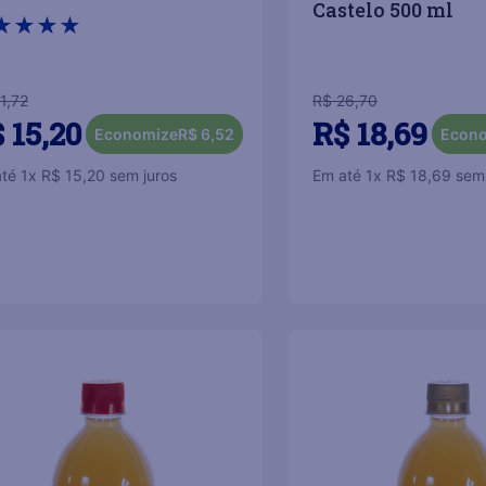
Castelo 500 ml
★
★
★
★
1
,
72
R$
26
,
70
$
15
,
20
R$
18
,
69
Economize
R$
6
,
52
Econ
até
1
x
R$
15
,
20
sem juros
Em até
1
x
R$
18
,
69
sem 
COMPRAR
＋
－
＋