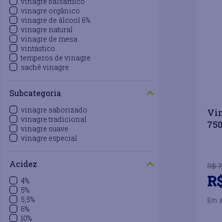
vinagre balsâmico
vinagre orgânico
vinagre de álcool 6%
vinagre natural
vinagre de mesa
vintástico
temperos de vinagre
sachê vinagre
Subcategoria
vinagre saborizado
Vin
vinagre tradicional
75
vinagre suave
vinagre especial
Acidez
R$
7
R
4%
5%
5,5%
Em 
6%
10%