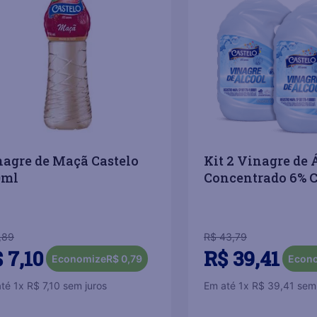
agre de Maçã Castelo
Kit 2 Vinagre de 
0ml
Concentrado 6% C
,
89
R$
43
,
79
$
7
,
10
R$
39
,
41
Economize
R$
0
,
79
Econ
até
1
x
R$
7
,
10
sem juros
Em até
1
x
R$
39
,
41
sem 