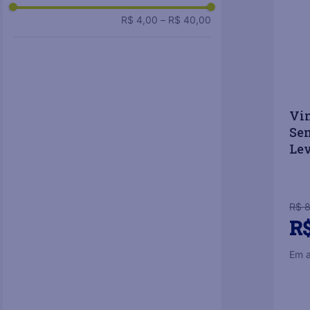
R$ 4,00
–
R$ 40,00
Vin
Sem
Lev
R$
R
Em 
－