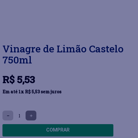
Vinagre de Limão Castelo
750ml
R$
5
,
53
Em até
1
x
R$
5
,
53
sem juros
－
＋
COMPRAR