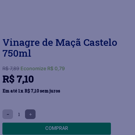
Vinagre de Maçã Castelo
750ml
R$
7
,
89
Economize
R$
0
,
79
R$
7
,
10
Em até
1
x
R$
7
,
10
sem juros
－
＋
COMPRAR